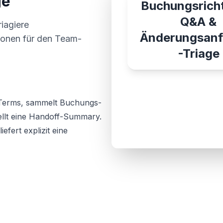
ge
Buchungsricht
Q&A &
riagiere
Änderungsanf
ionen für den Team-
-Triage
 Terms, sammelt Buchungs-
llt eine Handoff-Summary.
efert explizit eine