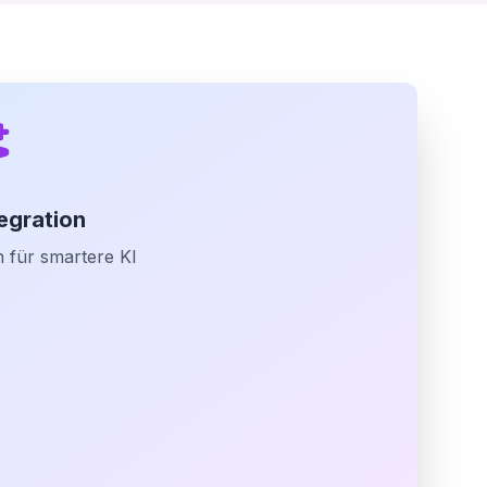
egration
 für smartere KI