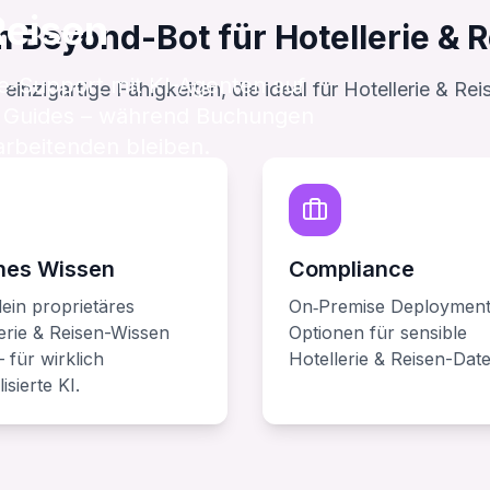
Reisen
Beyond-Bot für Hotellerie & 
te-Support mit KI-Agenten auf
 einzigartige Fähigkeiten, die ideal für Hotellerie & 
len Guides – während Buchungen
arbeitenden bleiben.
nes Wissen
Compliance
ein proprietäres
On‑Premise Deployment
erie & Reisen-Wissen
Optionen für sensible
 für wirklich
Hotellerie & Reisen-Date
isierte KI.