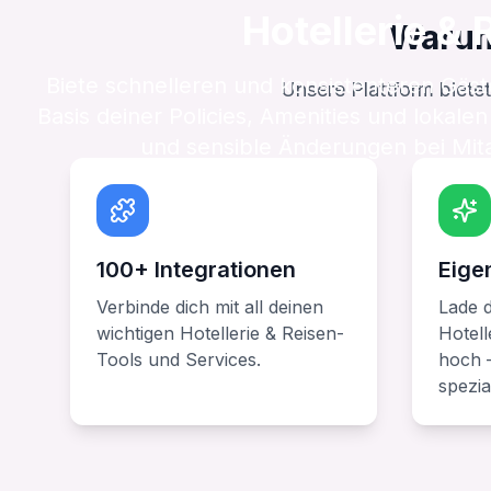
Hotellerie & 
Warum 
Biete schnelleren und konsistenteren Gäs
Unsere Plattform bietet
Basis deiner Policies, Amenities und loka
und sensible Änderungen bei Mit
100+ Integrationen
Eige
Verbinde dich mit all deinen
Lade d
wichtigen Hotellerie & Reisen-
Hotell
Tools und Services.
hoch –
spezial