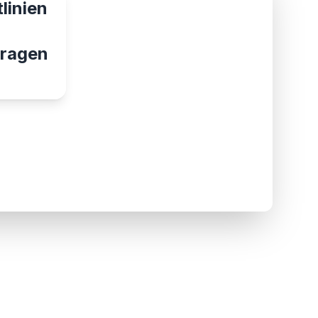
linien
ragen