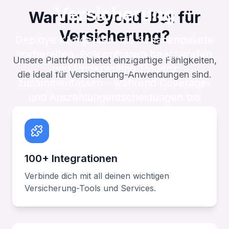
Versicherung
Warum Beyond-Bot für
Versicherung?
Deploye KI-Agenten, die Schadenpakete
vorbereiten, Policenfragen beantworten
Unsere Plattform bietet einzigartige Fähigkeiten,
und Underwriting-Evidenz
die ideal für Versicherung-Anwendungen sind.
zusammenfassen – während Coverage-
und Auszahlungentscheidungen bei
Menschen bleiben.
100+ Integrationen
Verbinde dich mit all deinen wichtigen
Versicherung-Tools und Services.