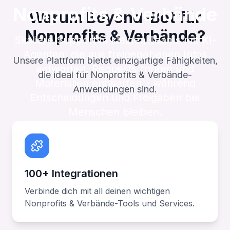
Nonprofits & Verbände
Warum Beyond-Bot für
Nonprofits & Verbände?
Skaliere Support in kleinen Teams mit KI-
Agenten, die aus freigegebenen Infos
Unsere Plattform bietet einzigartige Fähigkeiten,
antworten, Requests routen und
die ideal für Nonprofits & Verbände-
Materialien entwerfen – während
Anwendungen sind.
Entscheidungen und Freigaben bei
Menschen bleiben.
100+ Integrationen
Verbinde dich mit all deinen wichtigen
Nonprofits & Verbände-Tools und Services.