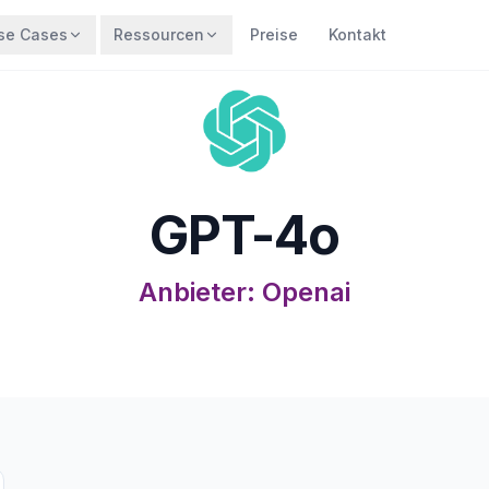
se Cases
Ressourcen
Preise
Kontakt
GPT-4o
Anbieter
:
Openai