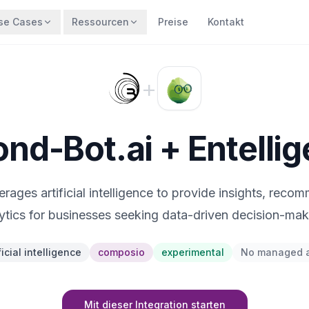
se Cases
Ressourcen
Preise
Kontakt
+
nd-Bot.ai + Entelli
erages artificial intelligence to provide insights, rec
lytics for businesses seeking data-driven decision-maki
ficial intelligence
composio
experimental
No managed 
Mit dieser Integration starten