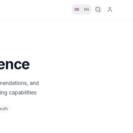
DE
EN
gence
ommendations, and
ng capabilities
auth