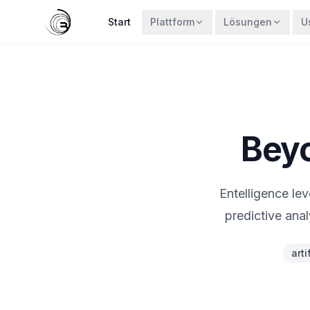
Start
Plattform
Lösungen
U
Beyo
Entelligence lev
predictive ana
arti